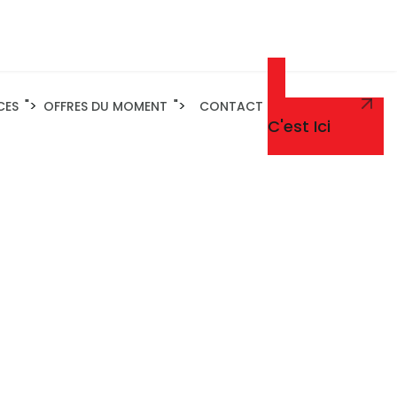
">
">
CES
OFFRES DU MOMENT
CONTACT
Un Renseignement
C'est Ici